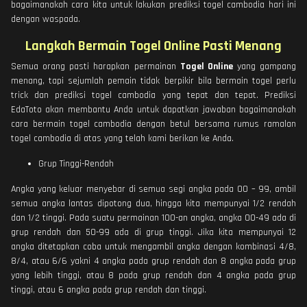
bagaimanakah cara kita untuk lakukan prediksi togel cambodia hari ini
dengan waspada.
Langkah Bermain Togel Online Pasti Menang
Semua orang pasti harapkan permainan
Togel Online
yang gampang
menang, tapi sejumlah pemain tidak berpikir bila bermain togel perlu
trick dan prediksi togel cambodia yang tepat dan tepat. Prediksi
EdaToto akan membantu Anda untuk dapatkan jawaban bagaimanakah
cara bermain togel cambodia dengan betul bersama rumus ramalan
togel cambodia di atas yang telah kami berikan ke Anda.
Grup Tinggi-Rendah
Angka yang keluar menyebar di semua segi angka pada 00 – 99, ambil
semua angka lantas dipotong dua, hingga kita mempunyai 1/2 rendah
dan 1/2 tinggi. Pada suatu permainan 100-an angka, angka 00-49 ada di
grup rendah dan 50-99 ada di grup tinggi. Jika kita mempunyai 12
angka ditetapkan coba untuk mengambil angka dengan kombinasi 4/8,
8/4, atau 6/6 yakni 4 angka pada grup rendah dan 8 angka pada grup
yang lebih tinggi, atau 8 pada grup rendah dan 4 angka pada grup
tinggi, atau 6 angka pada grup rendah dan tinggi.