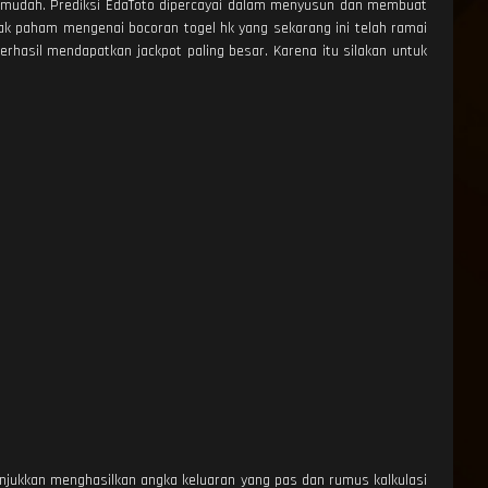
a mudah. Prediksi EdaToto dipercayai dalam menyusun dan membuat
idak paham mengenai bocoran togel hk yang sekarang ini telah ramai
berhasil mendapatkan jackpot paling besar. Karena itu silakan untuk
unjukkan menghasilkan angka keluaran yang pas dan rumus kalkulasi