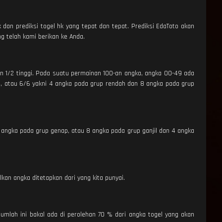
 dan prediksi togel hk yang tepat dan tepat. Prediksi EdaToto akan
 telah kami berikan ke Anda.
n 1/2 tinggi. Pada suatu permainan 100-an angka, angka 00-49 ada
4, atau 6/6 yakni 4 angka pada grup rendah dan 8 angka pada grup
8 angka pada grup genap, atau 8 angka pada grup ganjil dan 4 angka
cilkan angka ditetapkan dari yang kita punyai.
mlah ini bakal ada di perolehan 70 % dari angka togel yang akan