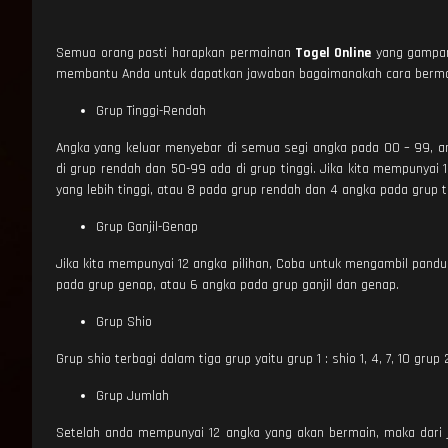
Semua orang pasti harapkan permainan
Togel Online
yang gampang
membantu Anda untuk dapatkan jawaban bagaimanakah cara bermain
Grup Tinggi-Rendah
Angka yang keluar menyebar di semua segi angka pada 00 – 99, am
di grup rendah dan 50-99 ada di grup tinggi. Jika kita mempunya
yang lebih tinggi, atau 8 pada grup rendah dan 4 angka pada grup t
Grup Ganjil-Genap
Jika kita mempunyai 12 angka pilihan, Coba untuk mengambil pandua
pada grup genap, atau 6 angka pada grup ganjil dan genap.
Grup Shio
Grup shio terbagi dalam tiga grup yaitu grup 1 : shio 1, 4, 7, 10 grup
Grup Jumlah
Setelah anda mempunyai 12 angka yang akan bermain, maka dari ju