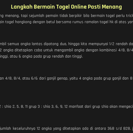
Langkah Bermain Togel Online Pasti Menang
 menang, tapi sejumlah pemain tidak berpikir bila bermain togel perlu trick
 togel hongkong dengan betul bersama rumus ramalan togel hk di atas yang
bil semua angka lantas dipotong dua, hingga kita mempunyai 1/2 rendah da
i 12 angka ditetapkan coba untuk mengambil angka dengan kombinasi 4/8, 8/
inggi, atau 6 angka pada grup rendah dan tinggi.
n 4/8, 8/4, atau 6/6 dari ganjil genap, yaitu 4 angka pada grup ganjil dan 
 2 : shio 2, 5, 8, 11 grup 3 : shio 3, 6, 9, 12 manfaat dari grup shio akan menge
mlah keseluruhnya 12 angka yang ditetapkan ada di antara 368 s/d 828. ju