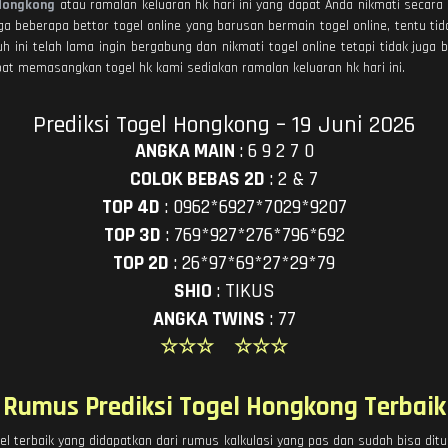
 Hongkong
atau ramalan keluaran hk hari ini yang dapat Anda nikmati secar
ga beberapa bettor togel online yang barusan bermain togel online, tentu t
uh ini telah lama ingin bergabung dan nikmati togel online tetapi tidak juga 
at memasangkan togel hk kami sediakan ramalan keluaran hk hari ini.
Prediksi Togel Hongkong – 19 Juni 2026
ANGKA MAIN
:
6 9 2 7 0
COLOK BEBAS 2D
:
2 & 7
TOP 4D
:
0962*6927*7029*9207
TOP 3D
:
769*927*276*796*692
TOP 2D
:
26*97*69*27*29*79
SHIO
:
TIKUS
ANGKA TWINS
:
77
☆☆☆
☆☆☆
Rumus Prediksi Togel Hongkong Terbaik
l terbaik yang didapatkan dari rumus kalkulasi yang pas dan sudah bisa dit