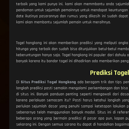
terbaik yang kami punya ini, kami akan memmbantu anda sejumlah 
pendoman untuk sejumlah pemainnya untuk mendapat keuntungan yan
date ikutinya pasarannya dan rumus yang dikasih ini sudah dapa
kami akan membantu sejumlah pemain untuk meraihnya.
Togel hongkong ini akan memberikan prediksi yang meliputi angka
hitunga yang terbaik dan sudah bisa ditunjukkan betul-betul mem
keberuntungan hanya saja. Togel hongkong ini populer dari dahul
banyak karena itu bandar togel ini dihadirkan ada memberikan pen
Prediksi Toge
Di
Situs Prediksi Togel Hongkong
ada beragam trik dan tips pent
langkah prediksi pasti semakin mengalami perkembangan dan bisa o
di situs ini. Banyak panduan penting seperti mengawali dari das
karena perlakuan semacam itu? Pasti harus ketahui langkah yan
perlukan sejumlah dasar yang penuhi sampai ketetapan lakukan pre
sebenarnya telah menggunakan banyak modal. Situs ini di referen
beberapa orang yang bermain prediksi di pasar apa pun, kapan pu
sekarang ini. Dengan semua sarana itu dapat di handalkan bagaiman