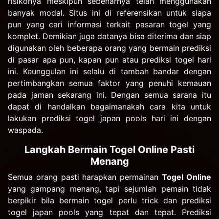
risikonya meskipun sebenarnya telah menggunakan
banyak modal. Situs ini di referensikan untuk siapa
pun yang cari informasi terkait pasaran togel yang
komplet. Demikian juga datanya bisa diterima dan siap
digunakan oleh beberapa orang yang bermain prediksi
di pasar apa pun, kapan pun atau prediksi togel hari
ini. Keunggulan ini selalu di tambah bandar dengan
pertimbangkan semua faktor yang penuhi kemauan
pada jaman sekarang ini. Dengan semua sarana itu
dapat di handalkan bagaimanakah cara kita untuk
lakukan prediksi togel japan pools hari ini dengan
waspada.
Langkah Bermain Togel Online Pasti
Menang
Semua orang pasti harapkan permainan
Togel Online
yang gampang menang, tapi sejumlah pemain tidak
berpikir bila bermain togel perlu trick dan prediksi
togel japan pools yang tepat dan tepat. Prediksi