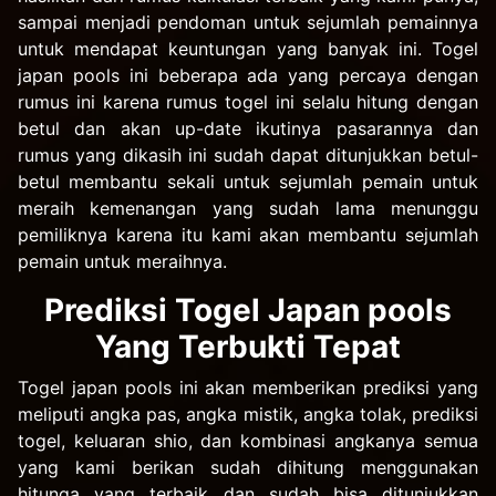
sampai menjadi pendoman untuk sejumlah pemainnya
untuk mendapat keuntungan yang banyak ini. Togel
japan pools ini beberapa ada yang percaya dengan
rumus ini karena rumus togel ini selalu hitung dengan
betul dan akan up-date ikutinya pasarannya dan
rumus yang dikasih ini sudah dapat ditunjukkan betul-
betul membantu sekali untuk sejumlah pemain untuk
meraih kemenangan yang sudah lama menunggu
pemiliknya karena itu kami akan membantu sejumlah
pemain untuk meraihnya.
Prediksi Togel Japan pools
Yang Terbukti Tepat
Togel japan pools ini akan memberikan prediksi yang
meliputi angka pas, angka mistik, angka tolak, prediksi
togel, keluaran shio, dan kombinasi angkanya semua
yang kami berikan sudah dihitung menggunakan
hitunga yang terbaik dan sudah bisa ditunjukkan