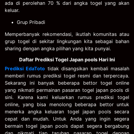
ada di perolehan 70 % dari angka togel yang akan
keluar.
Grup Pribadi
Memperbanyak rekomendasi, ikutlah komunitas atau
grup togel di sekitar lingkungan kita sebagai bahan
sharing dengan angka pilihan yang kita punyai.
Daftar Prediksi Togel Japan pools Hari Ini
Prediksi EdaToto
tidak disangsikan kembali masalah
memberi rumus prediksi togel resmi dan terpercaya.
Sekarang ini banyak beberapa bettor togel online
yang nikmati permainan pasaran togel japan pools di
sini. Karena kami keluarkan rumus prediksi togel
online, yang bisa menolong beberapa bettor untuk
menerka angka keluaran togel japan pools secara
cepat dan mudah. Untuk Anda yang ingin segera
bermain togel japan pools dapat segera bergabung
dan nikmati tiap taruhan pasaran togel dengan