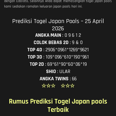
dengan EdaToto, selainnya Anda dapat memasangkan togel japan pools
kami sediakan ramalan keluaran japan pools hari ini.
Prediksi Togel Japan Pools – 25 April
2026
ANGKA MAIN
:
0 9 6 1 2
COLOK BEBAS 2D
:
9 & 0
TOP 4D
:
2906*0961*1269*9621
TOP 3D
:
109*096*610*190*961
TOP 2D
:
69*61*90*60*06*19
SHIO
:
ULAR
ANGKA TWINS
:
66
☆☆☆
☆☆☆
Rumus Prediksi Togel Japan pools
Terbaik