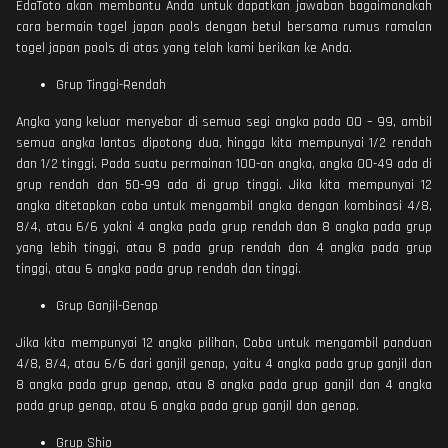
EdaToto akan membantu Anda untuk dapatkan jawaban bagaimanakah
cara bermain togel japan pools dengan betul bersama rumus ramalan
togel japan pools di atas yang telah kami berikan ke Anda.
Grup Tinggi-Rendah
Angka yang keluar menyebar di semua segi angka pada 00 – 99, ambil
semua angka lantas dipotong dua, hingga kita mempunyai 1/2 rendah
dan 1/2 tinggi. Pada suatu permainan 100-an angka, angka 00-49 ada di
grup rendah dan 50-99 ada di grup tinggi. Jika kita mempunyai 12
angka ditetapkan coba untuk mengambil angka dengan kombinasi 4/8,
8/4, atau 6/6 yakni 4 angka pada grup rendah dan 8 angka pada grup
yang lebih tinggi, atau 8 pada grup rendah dan 4 angka pada grup
tinggi, atau 6 angka pada grup rendah dan tinggi.
Grup Ganjil-Genap
Jika kita mempunyai 12 angka pilihan, Coba untuk mengambil panduan
4/8, 8/4, atau 6/6 dari ganjil genap, yaitu 4 angka pada grup ganjil dan
8 angka pada grup genap, atau 8 angka pada grup ganjil dan 4 angka
pada grup genap, atau 6 angka pada grup ganjil dan genap.
Grup Shio