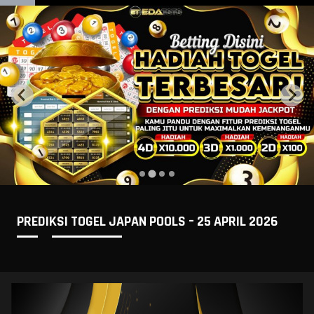
PREDIKSI TOGEL JAPAN POOLS – 25 APRIL 2026