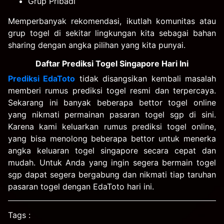
Grup Pribadi
Memperbanyak rekomendasi, ikutlah komunitas atau
grup togel di sekitar lingkungan kita sebagai bahan
sharing dengan angka pilihan yang kita punyai.
Daftar Prediksi Togel Singapore Hari Ini
Prediksi EdaToto
tidak disangsikan kembali masalah
memberi rumus prediksi togel resmi dan terpercaya.
Sekarang ini banyak beberapa bettor togel online
yang nikmati permainan pasaran togel sgp di sini.
Karena kami keluarkan rumus prediksi togel online,
yang bisa menolong beberapa bettor untuk menerka
angka keluaran togel singapore secara cepat dan
mudah. Untuk Anda yang ingin segera bermain togel
sgp dapat segera bergabung dan nikmati tiap taruhan
pasaran togel dengan EdaToto hari ini.
Tags :