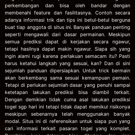
perkembangan dan bisa oleh bandar dengan
membenahi feature dan fasilitasnya. Contoh secara
adanya informasi trik dan tips ini betul-betul berguna
buat tiap anggota di situs ini. Banyak panduan penting
seperti mengawali dari dasar permainan. Meskipun
semua prediksi dapat di kerjakan secara ngawur,
tetapi hasilnya dapat makin ngawur. Siapa sih yang
ingin alami rugi karena perlakuan semacam itu? Pasti
harus ketahui langkah yang sesuai, kan? Dan di sini
sejumlah panduan dipersiapkan. Untuk trick bermain
akan berkembang sama sesuai kemampuan pemain.
Tetapi di perlukan sejumlah dasar yang penuhi sampai
ketetapan lakukan prediksi bisa diambil terkait.
Dengan demikian tidak cuma asal lakukan prediksi
togel sgp hari ini tetapi tidak dapat memikul risikonya
meskipun sebenarnya telah menggunakan banyak
modal. Situs ini di referensikan untuk siapa pun yang
cari informasi terkait pasaran togel yang komplet.