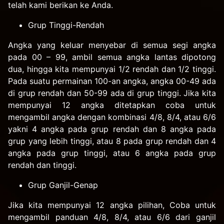
telah kami berikan ke Anda.
Grup Tinggi-Rendah
Angka yang keluar menyebar di semua segi angka
pada 00 – 99, ambil semua angka lantas dipotong
dua, hingga kita mempunyai 1/2 rendah dan 1/2 tinggi.
Pada suatu permainan 100-an angka, angka 00-49 ada
di grup rendah dan 50-99 ada di grup tinggi. Jika kita
mempunyai 12 angka ditetapkan coba untuk
mengambil angka dengan kombinasi 4/8, 8/4, atau 6/6
yakni 4 angka pada grup rendah dan 8 angka pada
grup yang lebih tinggi, atau 8 pada grup rendah dan 4
angka pada grup tinggi, atau 6 angka pada grup
rendah dan tinggi.
Grup Ganjil-Genap
Jika kita mempunyai 12 angka pilihan, Coba untuk
mengambil panduan 4/8, 8/4, atau 6/6 dari ganjil