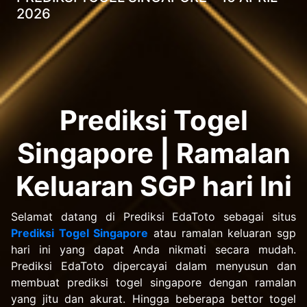
2026
Prediksi Togel
Singapore | Ramalan
Keluaran SGP hari Ini
Selamat datang di Prediksi EdaToto sebagai situs
Prediksi Togel Singapore
atau ramalan keluaran sgp
hari ini yang dapat Anda nikmati secara mudah.
Prediksi EdaToto dipercayai dalam menyusun dan
membuat prediksi togel singapore dengan ramalan
yang jitu dan akurat. Hingga beberapa bettor togel