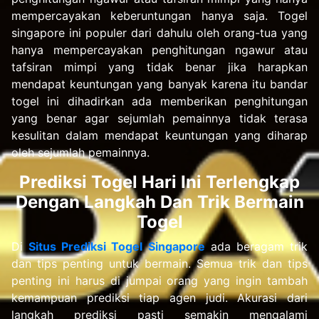
mempercayakan keberuntungan hanya saja. Togel
singapore ini populer dari dahulu oleh orang-tua yang
hanya mempercayakan penghitungan ngawur atau
tafsiran mimpi yang tidak benar jika harapkan
mendapat keuntungan yang banyak karena itu bandar
togel ini dihadirkan ada memberikan penghitungan
yang benar agar sejumlah pemainnya tidak terasa
kesulitan dalam mendapat keuntungan yang diharap
oleh sejumlah pemainnya.
Prediksi Togel Hari Ini Terlengkap
Dengan Langkah Dan Trik Bermain
Togel
Di
Situs Prediksi Togel Singapore
ada beragam trik
dan tips penting untuk bermain. Semua trik dan tips
penting ini harus di jumpai orang yang ingin tambah
kemampuan prediksi tiap agen judi. Akurasi dari
langkah prediksi pasti semakin mengalami