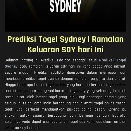
Prediksi Togel Sydney | Ramalan
Keluaran SDY hari Ini
Selamat datang di Prediksi EdaToto sebagai situs
Prediksi Togel
Sydney
atau ramalan keluaran sdy hari ini yang dapat Anda nikmati
secara mudah. Prediksi EdaToto dipercayai dalam menyusun dan
membuat prediksi togel sydney dengan ramalan yang jitu dan akurat.
Hingga beberapa bettor togel online yang barusan bermain togel online,
tentu tidak paham mengenai bocoran togel sdy yang sekarang ini telah
ramai dicari oleh bettor togel yang lain. Bagi beberapa pemain yang
sejauh ini telah lama ingin bergabung dan nikmati togel online tetapi
tidak juga berhasil mendapatkan jackpot paling besar. Karena itu
silakan untuk segera bergabung dan bermain dengan EdaToto,
selainnya Anda dapat memasangkan togel sdy kami sediakan ramalan
keluaran sdy hari ini.