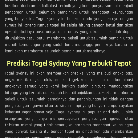
hasilkan dari rumus kalkulasi terbaik yang kami punya, sampai menjadi
pendoman untuk sejumlah pemainnya untuk mendapat keuntungan
yang banyak ini. Togel sydney ini beberapa ada yang percaya dengan
rumus ini karena rumus togel ini selalu hitung dengan betul dan akan
up-date ikutinya pasarannya dan rumus yang dikasih ini sudah dapat
ditunjukkan betul-betul membantu sekali untuk sejumlah pemain untuk
meraih kemenangan yang sudah lama menunggu pemiliknya karena itu
kami akan membantu sejumlah pemain untuk meraihnya.
Prediksi Togel Sydney Yang Terbukti Tepat
Togel sydney ini akan memberikan prediksi yang meliputi angka pas,
angka mistik, angka tolak, prediksi togel, keluaran shio, dan kombinasi
angkanya semua yang kami berikan sudah dihitung menggunakan
hitunga yang terbaik dan sudah bisa ditunjukkan betul-betul membantu
sekali untuk sejumlah pemainnya dan penghitungan ini tidak dengan
penghitungan ngawur atau tafsiran mimpi yang hanya mempercayakan
keberuntungan hanya saja. Togel sydney ini populer dari dahulu oleh
orang-tua yang hanya mempercayakan penghitungan ngawur atau
tafsiran mimpi yang tidak benar jika harapkan mendapat keuntungan
yang banyak karena itu bandar togel ini dihadirkan ada memberikan
penghitungan yang benar agar sejumlah pemainnya tidak terasa