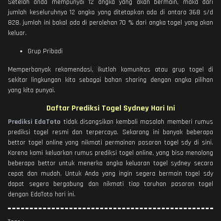
Setelah anda mempunyai 12 angka yang akan bermain, maka dari
jumlah keseluruhnya 12 angka yang ditetapkan ada di antara 368 s/d
828. jumlah ini bakal ada di perolehan 70 % dari angka togel yang akan
keluar.
Grup Pribadi
Memperbanyak rekomendasi, ikutlah komunitas atau grup togel di
sekitar lingkungan kita sebagai bahan sharing dengan angka pilihan
yang kita punyai.
Daftar Prediksi Togel Sydney Hari Ini
Prediksi EdaToto
tidak disangsikan kembali masalah memberi rumus
prediksi togel resmi dan terpercaya. Sekarang ini banyak beberapa
bettor togel online yang nikmati permainan pasaran togel sdy di sini.
Karena kami keluarkan rumus prediksi togel online, yang bisa menolong
beberapa bettor untuk menerka angka keluaran togel sydney secara
cepat dan mudah. Untuk Anda yang ingin segera bermain togel sdy
dapat segera bergabung dan nikmati tiap taruhan pasaran togel
dengan EdaToto hari ini.