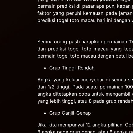
bermain prediksi di pasar apa pun, kapan 
faktor yang penuhi kemauan pada jaman 
prediksi togel toto macau hari ini dengan
Semua orang pasti harapkan permainan
T
dan prediksi togel toto macau yang te
bermain togel toto macau dengan betul be
Grup Tinggi-Rendah
Angka yang keluar menyebar di semua se
dan 1/2 tinggi. Pada suatu permainan 10
angka ditetapkan coba untuk mengambil 
yang lebih tinggi, atau 8 pada grup renda
Grup Ganjil-Genap
Jika kita mempunyai 12 angka pilihan, Co
8 angka pada grup genap, atau 8 angka pa