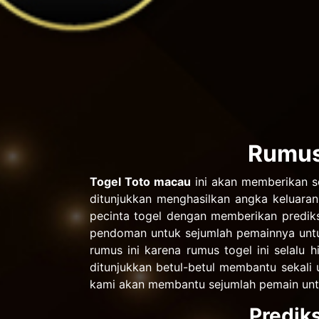
Rumus 
Togel Toto macau
ini akan memberikan se
ditunjukkan menghasilkan angka keluara
pecinta togel dengan memberikan prediksi
pendoman untuk sejumlah pemainnya untu
rumus ini karena rumus togel ini selalu
ditunjukkan betul-betul membantu sekal
kami akan membantu sejumlah pemain unt
Predik