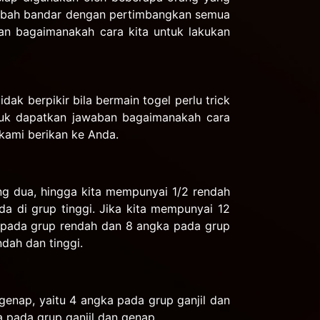
i tambah bandar dengan pertimbangkan semua
an bagaimanakah cara kita untuk lakukan
k berpikir bila bermain togel perlu trick
tuk dapatkan jawaban bagaimanakah cara
kami berikan ke Anda.
g dua, hingga kita mempunyai 1/2 rendah
a di grup tinggi. Jika kita mempunyai 12
 pada grup rendah dan 8 angka pada grup
dah dan tinggi.
genap, yaitu 4 angka pada grup ganjil dan
 pada grup ganjil dan genap.