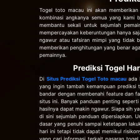
Togel toto macau ini akan memberikan p
kombinasi angkanya semua yang kami ber
membantu sekali untuk sejumlah pemai
mempercayakan keberuntungan hanya saja.
ngawur atau tafsiran mimpi yang tidak 
memberikan penghitungan yang benar agar
pemainnya.
Prediksi Togel Ha
Di
Situs Prediksi Togel Toto macau
ada b
yang ingin tambah kemampuan prediksi ti
bandar dengan membenahi feature dan fasi
situs ini. Banyak panduan penting sepert
hasilnya dapat makin ngawur. Siapa sih ya
di sini sejumlah panduan dipersiapkan.
dasar yang penuhi sampai ketetapan lakuk
hari ini tetapi tidak dapat memikul risi
yang cari informasi terkait pasaran tog