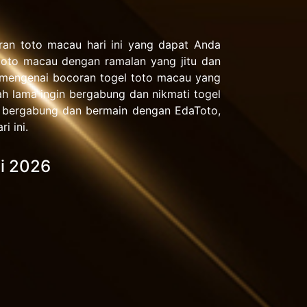
ran toto macau hari ini yang dapat Anda
toto macau dengan ramalan yang jitu dan
m mengenai bocoran togel toto macau yang
lah lama ingin bergabung dan nikmati togel
era bergabung dan bermain dengan EdaToto,
i ini.
ni 2026