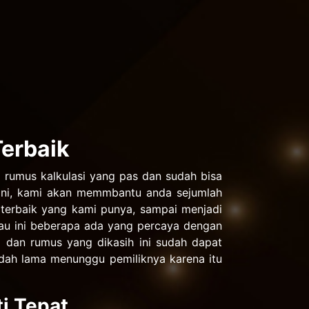
Terbaik
 rumus kalkulasi yang pas dan sudah bisa
 ini, kami akan memmbantu anda sejumlah
i terbaik yang kami punya, sampai menjadi
au ini beberapa ada yang percaya dengan
a dan rumus yang dikasih ini sudah dapat
dah lama menunggu pemiliknya karena itu
i Tepat