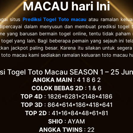
MACAU hari Ini
agai situs
Prediksi Togel Toto macau
atau ramalan kelua
 dipercayai dalam menyusun dan membuat prediksi togel 
line yang barusan bermain togel online, tentu tidak paha
or togel yang lain. Bagi beberapa pemain yang sejauh ini te
atkan jackpot paling besar. Karena itu silakan untuk seg
oto macau kami sediakan ramalan keluaran toto macau har
si Togel Toto Macau SEASON 1 – 25 Ju
ANGKA MAIN
:
4 1 8 6 2
COLOK BEBAS 2D
:
1 & 6
TOP 4D
:
1826*6281*2148*4186
TOP 3D
:
864*614*186*418*641
TOP 2D
:
41*16*84*48*61*81
SHIO
:
AYAM
ANGKA TWINS
:
22