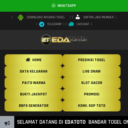
WHATSAPP
DAFTAR JADI MEMBER
DOWNLOAD APLIKASI TOGEL
TELEGRAM
LIVECHAT
HOME
PREDIKSI TOGEL
DATA KELUARAN
LIVE DRAW
PAITO WARNA
SLOT GACOR
BUKTI JACKPOT
PROMOSI
BBFS GENERATOR
KONV. SGP TOTO
SELAMAT DATANG DI
EDATOTO
BANDAR TOGEL ONLINE