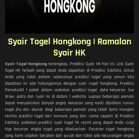
Syair Togel Hongkong | Ramalan
Syair HK
Syair Togel Hongkong
terlengkap, Prediksi Syair Hk hari ini, Link Syair
Togel HK Terbaik yang dapat Anda dapatkan di Prediksi EdaToto. Untuk
Anda yang tidak paham sebetulnya prediksi togel yang umum kita
dapatkan ini ada hubungannya dengan syair togel hongkong. Prediksi
Pemata4D 1 paket dalam sediakan prediksi togel, data keluaran, live
draw, paito dan syair ini di dalam 1 website supaya beberapa pemain
dapat menyaksikan banyak angka keluaran yang nanti dijadikan rumus
togel jitu dan akurat. Bagi beberapa pemain yang telah lama mungkin
terima prediksi togel dari komune yang lain, sama seperti di Prediksi
EdaToto sediakan prediksi syair togel hk resmi yang dapat Anda cicipi
tiap bocoran angka togel yang dikeluarkan. Pasaran togel hongkong
yang kami siapkan berjalan dari pusat dan tidak ada kecurangan angka