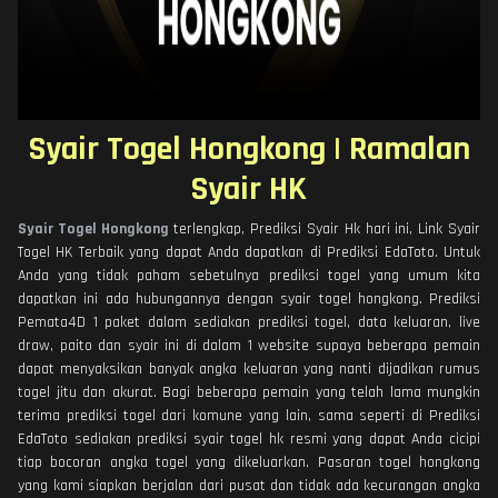
Syair Togel Hongkong | Ramalan
Syair HK
Syair Togel Hongkong
terlengkap, Prediksi Syair Hk hari ini, Link Syair
Togel HK Terbaik yang dapat Anda dapatkan di Prediksi EdaToto. Untuk
Anda yang tidak paham sebetulnya prediksi togel yang umum kita
dapatkan ini ada hubungannya dengan syair togel hongkong. Prediksi
Pemata4D 1 paket dalam sediakan prediksi togel, data keluaran, live
draw, paito dan syair ini di dalam 1 website supaya beberapa pemain
dapat menyaksikan banyak angka keluaran yang nanti dijadikan rumus
togel jitu dan akurat. Bagi beberapa pemain yang telah lama mungkin
terima prediksi togel dari komune yang lain, sama seperti di Prediksi
EdaToto sediakan prediksi syair togel hk resmi yang dapat Anda cicipi
tiap bocoran angka togel yang dikeluarkan. Pasaran togel hongkong
yang kami siapkan berjalan dari pusat dan tidak ada kecurangan angka