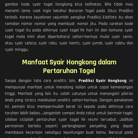
gambar kode syair togel hongkong bisa kelihatan. Bila tidak mau
menanti lama saat ingin ketahui Bocoran Togel pada Situs Prediksi
terbaik. Karena keyakinan sejumlah pengikut Prediksi EdaToto itu akan
ramalan nomor nomor yang membuat nomor jitu. Pada coretan kode
syair togel itu pada akhirnya syair togel hk hari ini dan komune syair
togel mala mini akan diperbaharui sehari-harinya mulai syair senin,
atau syair selasa, syair rabu, syair kamis, syair jumat, syair sabtu dan
syair minggu.
Manfaat Syair Hongkong dalam
Pertaruhan Togel
Seupa dengan tata cara analitis lain,
Prediksi Syair Hongkong
ini
mempunyai manfaat untuk menolong kalian untuk capai kemenangan
tinggi. Manfaat yang lain itu salah satunya untuk menangani pikiran
Anda yang stress melakukan analitis sehari-harinya. Dengan penekanan
ini, pemain bisa mempermudah berat isi kepala pada akhirnya cara
taruhan lebih bebas. Janganlah sampai Anda takut untuk bermain togel,
silakan cicipilah pertaruhan syair togel hk resmi tersebut. Jadikan
permainan berlaku seperti perlengkapan penyeling yang dapat
membawa keceriaan sekaligus keuntungan buat kamu. Berasal pada