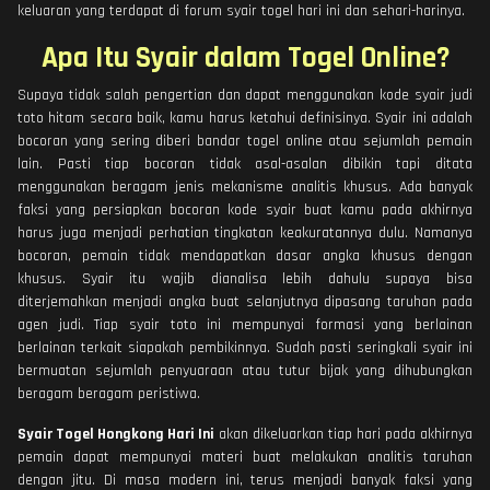
keluaran yang terdapat di forum syair togel hari ini dan sehari-harinya.
Apa Itu Syair dalam Togel Online?
Supaya tidak salah pengertian dan dapat menggunakan kode syair judi
toto hitam secara baik, kamu harus ketahui definisinya. Syair ini adalah
bocoran yang sering diberi bandar togel online atau sejumlah pemain
lain. Pasti tiap bocoran tidak asal-asalan dibikin tapi ditata
menggunakan beragam jenis mekanisme analitis khusus. Ada banyak
faksi yang persiapkan bocoran kode syair buat kamu pada akhirnya
harus juga menjadi perhatian tingkatan keakuratannya dulu. Namanya
bocoran, pemain tidak mendapatkan dasar angka khusus dengan
khusus. Syair itu wajib dianalisa lebih dahulu supaya bisa
diterjemahkan menjadi angka buat selanjutnya dipasang taruhan pada
agen judi. Tiap syair toto ini mempunyai formasi yang berlainan
berlainan terkait siapakah pembikinnya. Sudah pasti seringkali syair ini
bermuatan sejumlah penyuaraan atau tutur bijak yang dihubungkan
beragam beragam peristiwa.
Syair Togel Hongkong Hari Ini
akan dikeluarkan tiap hari pada akhirnya
pemain dapat mempunyai materi buat melakukan analitis taruhan
dengan jitu. Di masa modern ini, terus menjadi banyak faksi yang