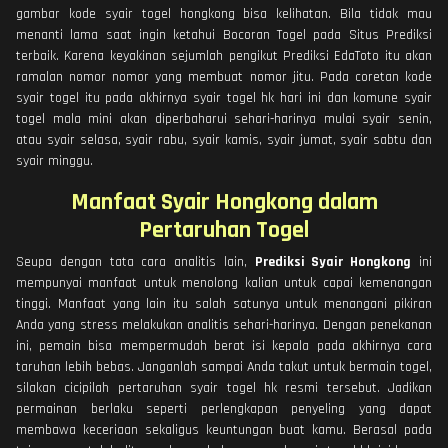
gambar kode syair togel hongkong bisa kelihatan. Bila tidak mau
menanti lama saat ingin ketahui Bocoran Togel pada Situs Prediksi
terbaik. Karena keyakinan sejumlah pengikut Prediksi EdaToto itu akan
ramalan nomor nomor yang membuat nomor jitu. Pada coretan kode
syair togel itu pada akhirnya syair togel hk hari ini dan komune syair
togel mala mini akan diperbaharui sehari-harinya mulai syair senin,
atau syair selasa, syair rabu, syair kamis, syair jumat, syair sabtu dan
syair minggu.
Manfaat Syair Hongkong dalam
Pertaruhan Togel
Seupa dengan tata cara analitis lain,
Prediksi Syair Hongkong
ini
mempunyai manfaat untuk menolong kalian untuk capai kemenangan
tinggi. Manfaat yang lain itu salah satunya untuk menangani pikiran
Anda yang stress melakukan analitis sehari-harinya. Dengan penekanan
ini, pemain bisa mempermudah berat isi kepala pada akhirnya cara
taruhan lebih bebas. Janganlah sampai Anda takut untuk bermain togel,
silakan cicipilah pertaruhan syair togel hk resmi tersebut. Jadikan
permainan berlaku seperti perlengkapan penyeling yang dapat
membawa keceriaan sekaligus keuntungan buat kamu. Berasal pada