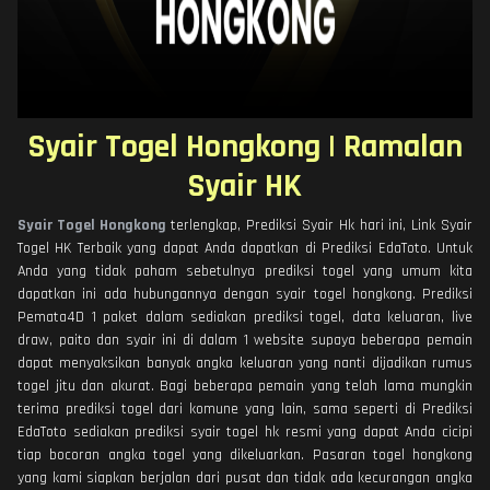
Syair Togel Hongkong | Ramalan
Syair HK
Syair Togel Hongkong
terlengkap, Prediksi Syair Hk hari ini, Link Syair
Togel HK Terbaik yang dapat Anda dapatkan di Prediksi EdaToto. Untuk
Anda yang tidak paham sebetulnya prediksi togel yang umum kita
dapatkan ini ada hubungannya dengan syair togel hongkong. Prediksi
Pemata4D 1 paket dalam sediakan prediksi togel, data keluaran, live
draw, paito dan syair ini di dalam 1 website supaya beberapa pemain
dapat menyaksikan banyak angka keluaran yang nanti dijadikan rumus
togel jitu dan akurat. Bagi beberapa pemain yang telah lama mungkin
terima prediksi togel dari komune yang lain, sama seperti di Prediksi
EdaToto sediakan prediksi syair togel hk resmi yang dapat Anda cicipi
tiap bocoran angka togel yang dikeluarkan. Pasaran togel hongkong
yang kami siapkan berjalan dari pusat dan tidak ada kecurangan angka