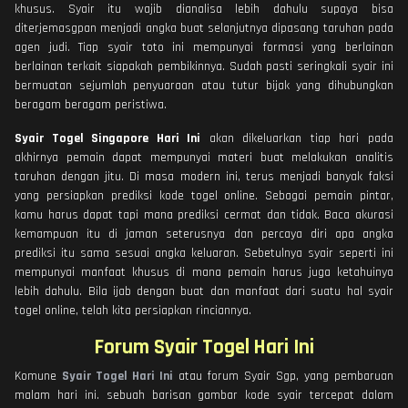
khusus. Syair itu wajib dianalisa lebih dahulu supaya bisa
diterjemasgpan menjadi angka buat selanjutnya dipasang taruhan pada
agen judi. Tiap syair toto ini mempunyai formasi yang berlainan
berlainan terkait siapakah pembikinnya. Sudah pasti seringkali syair ini
bermuatan sejumlah penyuaraan atau tutur bijak yang dihubungkan
beragam beragam peristiwa.
Syair Togel Singapore Hari Ini
akan dikeluarkan tiap hari pada
akhirnya pemain dapat mempunyai materi buat melakukan analitis
taruhan dengan jitu. Di masa modern ini, terus menjadi banyak faksi
yang persiapkan prediksi kode togel online. Sebagai pemain pintar,
kamu harus dapat tapi mana prediksi cermat dan tidak. Baca akurasi
kemampuan itu di jaman seterusnya dan percaya diri apa angka
prediksi itu sama sesuai angka keluaran. Sebetulnya syair seperti ini
mempunyai manfaat khusus di mana pemain harus juga ketahuinya
lebih dahulu. Bila ijab dengan buat dan manfaat dari suatu hal syair
togel online, telah kita persiapkan rinciannya.
Forum Syair Togel Hari Ini
Komune
Syair Togel Hari Ini
atau forum Syair Sgp, yang pembaruan
malam hari ini. sebuah barisan gambar kode syair tercepat dalam