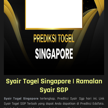
Syair Togel Singapore | Ramalan
Syair SGP
Syair Togel Singapore
terlengkap, Prediksi Syair Sgp hari ini, Link
Syair Togel SGP Terbaik yang dapat Anda dapatkan di Prediksi EdaToto.