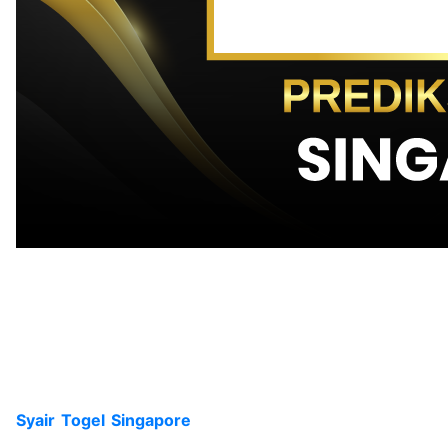
Syair Togel
Singapore | Ramalan
Syair SGP
Syair Togel Singapore
terlengkap, Prediksi Syair Sgp
hari ini, Link Syair Togel SGP Terbaik yang dapat Anda