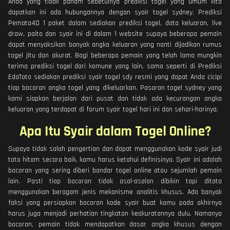
Anda yang tidak paham sebetulnya prediksi togel yang umum kita
dapatkan ini ada hubungannya dengan syair togel sydney. Prediksi
Pemata4D 1 paket dalam sediakan prediksi togel, data keluaran, live
draw, paito dan syair ini di dalam 1 website supaya beberapa pemain
dapat menyaksikan banyak angka keluaran yang nanti dijadikan rumus
togel jitu dan akurat. Bagi beberapa pemain yang telah lama mungkin
terima prediksi togel dari komune yang lain, sama seperti di Prediksi
EdaToto sediakan prediksi syair togel sdy resmi yang dapat Anda cicipi
tiap bocoran angka togel yang dikeluarkan. Pasaran togel sydney yang
kami siapkan berjalan dari pusat dan tidak ada kecurangan angka
keluaran yang terdapat di forum syair togel hari ini dan sehari-harinya.
Apa Itu Syair dalam Togel Online?
Supaya tidak salah pengertian dan dapat menggunakan kode syair judi
toto hitam secara baik, kamu harus ketahui definisinya. Syair ini adalah
bocoran yang sering diberi bandar togel online atau sejumlah pemain
lain. Pasti tiap bocoran tidak asal-asalan dibikin tapi ditata
menggunakan beragam jenis mekanisme analitis khusus. Ada banyak
faksi yang persiapkan bocoran kode syair buat kamu pada akhirnya
harus juga menjadi perhatian tingkatan keakuratannya dulu. Namanya
bocoran, pemain tidak mendapatkan dasar angka khusus dengan