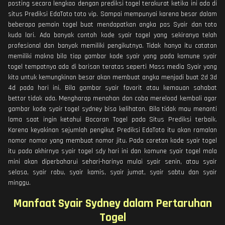
posting secara lengkao dengan prediksi togel terakurat ketika ini ada di
situs Prediksi EdaToto toto vip. Sampai mempunyai karena besar dalam
beberapa pemain togel buat mendapatkan angka pas Syair dan toto
kuda lari. Ada banyak contoh kode syair togel yang sekiranya telah
profesional dan banyak memiliki pengikutnya. Tidak hanya itu catatan
memiliki makna bila tiap gambar kode syair yang pada komune syair
togel tempatnya ada di barisan teratas seperti Mass media Syair yang
kita untuk kemungkinan besar akan membuat angka menjadi buat 2d 3d
4d pada hari ini. Bila gambar syair favorit atau kemauan sahabat
bettor tidak ada. Mengharap menahan dan coba mereload kembali agar
gambar kode syair togel sydney bisa kelihatan. Bila tidak mau menanti
lama saat ingin ketahui Bocoran Togel pada Situs Prediksi terbaik.
Karena keyakinan sejumlah pengikut Prediksi EdaToto itu akan ramalan
nomor nomor yang membuat nomor jitu. Pada coretan kode syair togel
itu pada akhirnya syair togel sdy hari ini dan komune syair togel mala
mini akan diperbaharui sehari-harinya mulai syair senin, atau syair
selasa, syair rabu, syair kamis, syair jumat, syair sabtu dan syair
minggu.
Manfaat Syair Sydney dalam Pertaruhan
Togel