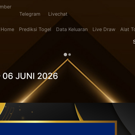
ember
Telegram
Livechat
Home
Prediksi Togel
Data Keluaran
Live Draw
Alat T
SELAMA
 06 JUNI 2026