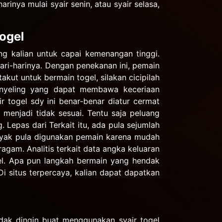
arinya mulai syair senin, atau syair selasa,
ogel
g kalian untuk capai kemenangan tinggi.
hari-harinya. Dengan penekanan ini, pemain
kut untuk bermain togel, silakan cicipilah
penyeling yang dapat membawa keceriaan
r togel sdy ini benar-benar diatur cermat
menjadi tidak sesuai. Tentu saja peluang
Lepas dari Terkait itu, ada pula sejumlah
anyak pula digunakan pemain karena mudah
gam. Analitis terkait data angka keluaran
el. Apa pun langkah bermain yang hendak
Di situs terpercaya, kalian dapat dapatkan
dak dingin buat menggunakan syair togel