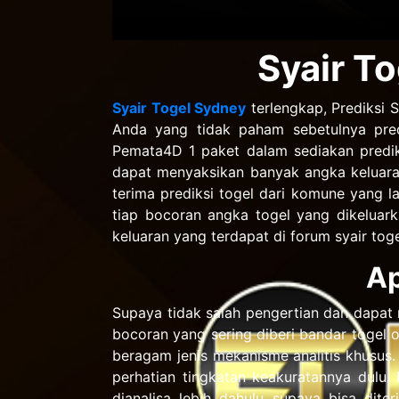
Syair T
Syair Togel Sydney
terlengkap, Prediksi S
Anda yang tidak paham sebetulnya pred
Pemata4D 1 paket dalam sediakan prediks
dapat menyaksikan banyak angka keluaran
terima prediksi togel dari komune yang la
tiap bocoran angka togel yang dikeluar
keluaran yang terdapat di forum syair togel
Ap
Supaya tidak salah pengertian dan dapat m
bocoran yang sering diberi bandar togel o
beragam jenis mekanisme analitis khusus
perhatian tingkatan keakuratannya dulu
dianalisa lebih dahulu supaya bisa dite