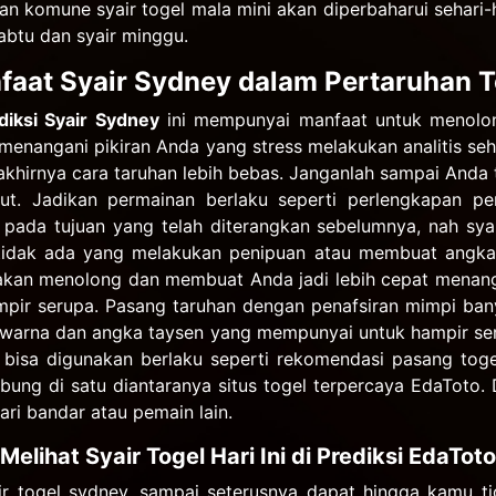
dan komune syair togel mala mini akan diperbaharui sehari-h
 sabtu dan syair minggu.
faat Syair Sydney dalam Pertaruhan T
diksi Syair Sydney
ini mempunyai manfaat untuk menolon
 menangani pikiran Anda yang stress melakukan analitis se
hirnya cara taruhan lebih bebas. Janganlah sampai Anda ta
ebut. Jadikan permainan berlaku seperti perlengkapan 
pada tujuan yang telah diterangkan sebelumnya, nah syai
 tidak ada yang melakukan penipuan atau membuat angka 
kan menolong dan membuat Anda jadi lebih cepat menang. 
ampir serupa. Pasang taruhan dengan penafsiran mimpi b
to warna dan angka taysen yang mempunyai untuk hampir sera
 bisa digunakan berlaku seperti rekomendasi pasang tog
abung di satu diantaranya situs togel terpercaya EdaToto. 
dari bandar atau pemain lain.
Melihat Syair Togel Hari Ini di Prediksi EdaToto
r togel sydney, sampai seterusnya dapat hingga kamu ti