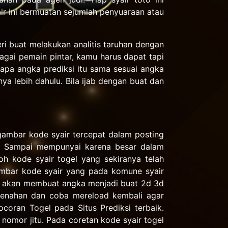
air ini bermuatan sejumlah penyuaraan atau
i buat melakukan analitis taruhan dengan
bagai pemain pintar, kamu harus dapat tapi
 apa angka prediksi itu sama sesuai angka
ya lebih dahulu. Bila ijab dengan buat dan
gambar kode syair tercepat dalam posting
vip. Sampai mempunyai karena besar dalam
h kode syair togel yang sekiranya telah
gambar kode syair yang pada komune syair
ar akan membuat angka menjadi buat 2d 3d
 menahan dan coba mereload kembali agar
ocoran Togel pada Situs Prediksi terbaik.
omor jitu. Pada coretan kode syair togel