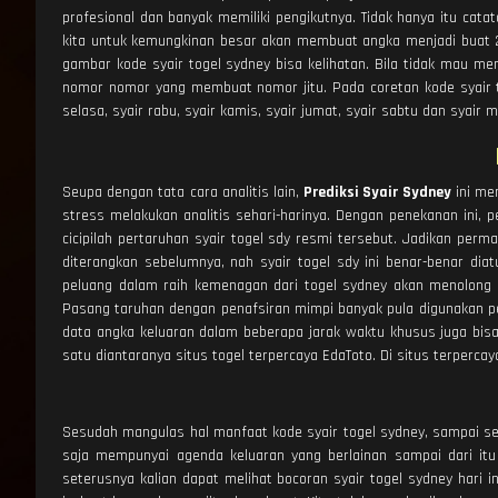
profesional dan banyak memiliki pengikutnya. Tidak hanya itu cat
kita untuk kemungkinan besar akan membuat angka menjadi buat 2d
gambar kode syair togel sydney bisa kelihatan. Bila tidak mau men
nomor nomor yang membuat nomor jitu. Pada coretan kode syair toge
selasa, syair rabu, syair kamis, syair jumat, syair sabtu dan syair m
Seupa dengan tata cara analitis lain,
Prediksi Syair Sydney
ini me
stress melakukan analitis sehari-harinya. Dengan penekanan ini,
cicipilah pertaruhan syair togel sdy resmi tersebut. Jadikan pe
diterangkan sebelumnya, nah syair togel sdy ini benar-benar dia
peluang dalam raih kemenagan dari togel sydney akan menolong d
Pasang taruhan dengan penafsiran mimpi banyak pula digunakan pe
data angka keluaran dalam beberapa jarak waktu khusus juga bisa
satu diantaranya situs togel terpercaya EdaToto. Di situs terpercay
Sesudah mangulas hal manfaat kode syair togel sydney, sampai se
saja mempunyai agenda keluaran yang berlainan sampai dari itu 
seterusnya kalian dapat melihat bocoran syair togel sydney hari i