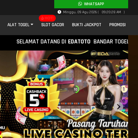
WHATSAPP
Minggu, 09 Agu 2026 (
09:20:28 AM
)
ALAT TOGEL
SLOT GACOR
BUKTI JACKPOT
PROMOSI
SELAMAT DATANG DI
EDATOTO
BANDAR TOGEL ONLINE DA