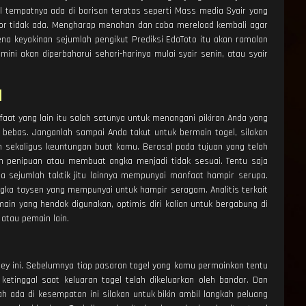
el tempatnya ada di barisan teratas seperti Mass media Syair yang
tor tidak ada. Mengharap menahan dan coba mereload kembali agar
rena keyakinan sejumlah pengikut Prediksi EdaToto itu akan ramalan
ini akan diperbaharui sehari-harinya mulai syair senin, atau syair
l
at yang lain itu salah satunya untuk menangani pikiran Anda yang
 bebas. Janganlah sampai Anda takut untuk bermain togel, silakan
n sekaligus keuntungan buat kamu. Berasal pada tujuan yang telah
kan penipuan atau membuat angka menjadi tidak sesuai. Tentu saja
a sejumlah taktik jitu lainnya mempunyai manfaat hampir serupa.
gka taysen yang mempunyai untuk hampir seragam. Analitis terkait
in yang hendak digunakan, optimis diri kalian untuk bergabung di
 atau pemain lain.
ey ini. Sebelumnya tiap pasaran togel yang kamu permainkan tentu
etinggal saat keluaran togel telah dikeluarkan oleh bandar. Dan
ah ada di kesempatan ini silakan untuk bikin ambil langkah peluang