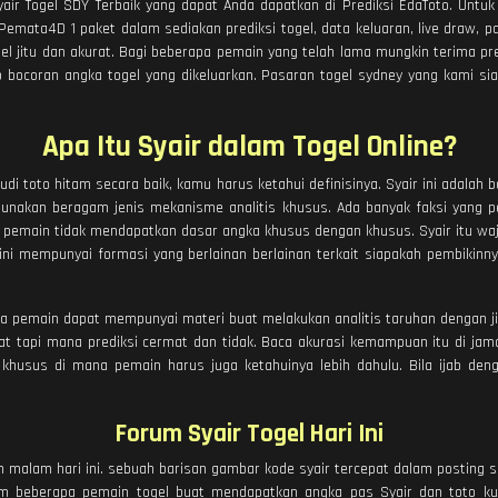
 Syair Togel SDY Terbaik yang dapat Anda dapatkan di Prediksi EdaToto. Unt
Pemata4D 1 paket dalam sediakan prediksi togel, data keluaran, live draw, p
l jitu dan akurat. Bagi beberapa pemain yang telah lama mungkin terima pred
iap bocoran angka togel yang dikeluarkan. Pasaran togel sydney yang kami si
Apa Itu Syair dalam Togel Online?
i toto hitam secara baik, kamu harus ketahui definisinya. Syair ini adalah 
enggunakan beragam jenis mekanisme analitis khusus. Ada banyak faksi yang
 pemain tidak mendapatkan dasar angka khusus dengan khusus. Syair itu waji
 ini mempunyai formasi yang berlainan berlainan terkait siapakah pembikinn
ya pemain dapat mempunyai materi buat melakukan analitis taruhan dengan ji
pat tapi mana prediksi cermat dan tidak. Baca akurasi kemampuan itu di jam
khusus di mana pemain harus juga ketahuinya lebih dahulu. Bila ijab denga
Forum Syair Togel Hari Ini
malam hari ini. sebuah barisan gambar kode syair tercepat dalam posting seca
m beberapa pemain togel buat mendapatkan angka pas Syair dan toto kuda