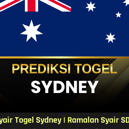
yair Togel Sydney | Ramalan Syair S