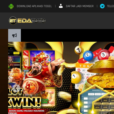
DAFTAR JADI MEMBER
TELE
DOWNLOAD APLIKASI TOGEL