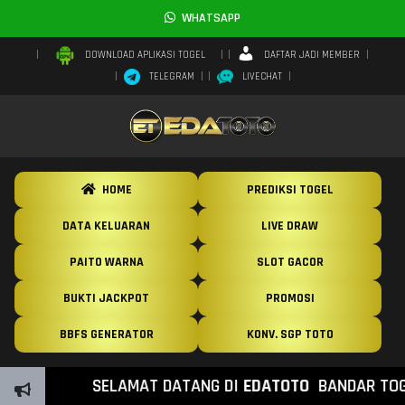
WHATSAPP
DAFTAR JADI MEMBER
DOWNLOAD APLIKASI TOGEL
TELEGRAM
LIVECHAT
HOME
PREDIKSI TOGEL
DATA KELUARAN
LIVE DRAW
PAITO WARNA
SLOT GACOR
BUKTI JACKPOT
PROMOSI
BBFS GENERATOR
KONV. SGP TOTO
SELAMAT DATANG DI
EDATOTO
BANDAR TOGEL