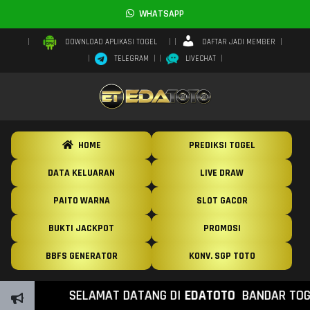
WHATSAPP
DAFTAR JADI MEMBER
DOWNLOAD APLIKASI TOGEL
TELEGRAM
LIVECHAT
HOME
PREDIKSI TOGEL
DATA KELUARAN
LIVE DRAW
PAITO WARNA
SLOT GACOR
BUKTI JACKPOT
PROMOSI
BBFS GENERATOR
KONV. SGP TOTO
SELAMAT DATANG DI
EDATOTO
BANDAR TOGEL 