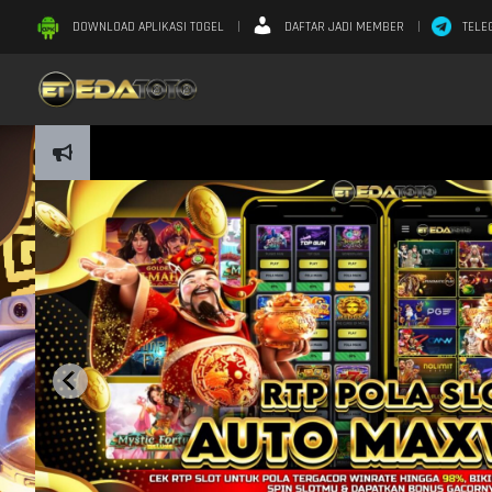
DAFTAR JADI MEMBER
TELE
DOWNLOAD APLIKASI TOGEL