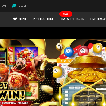
GRAM
LIVECHAT
HOME
PREDIKSI TOGEL
DATA KELUARAN
LIVE DRAW