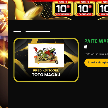
PAITO WA
Paito Warna Toto mac
Lihat selengk