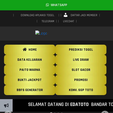
WHATSAPP
DOWNLOAD APLIKASI TOGEL
DAFTAR JADI MEMBER
TELEGRAM
LIVECHAT
HOME
PREDIKSI TOGEL
DATA KELUARAN
LIVE DRAW
PAITO WARNA
SLOT GACOR
BUKTI JACKPOT
PROMOSI
BBFS GENERATOR
KONV. SGP TOTO
SELAMAT DATANG DI
EDATOTO
BANDAR TOGE