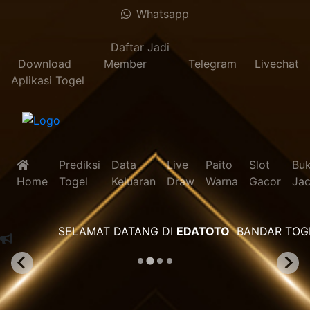
Whatsapp
Daftar Jadi
Download
Member
Telegram
Livechat
Aplikasi Togel
Prediksi
Data
Live
Paito
Slot
Buk
Home
Togel
Keluaran
Draw
Warna
Gacor
Ja
SELAMAT DATANG DI
EDATOTO
BANDAR TOGEL O