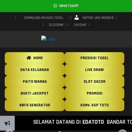
WHATSAPP
DOWNLOAD APLIKASI TOGEL
DAFTAR JADI MEMBER
TELEGRAM
LIVECHAT
HOME
PREDIKSI TOGEL
DATA KELUARAN
LIVE DRAW
PAITO WARNA
SLOT GACOR
BUKTI JACKPOT
PROMOSI
BBFS GENERATOR
KONV. SGP TOTO
SELAMAT DATANG DI
EDATOTO
BANDAR TOG