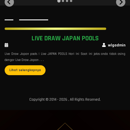
LIVE DRAW JAPAN POOLS
wlgadmin
Live Draw Japan pools | Live JAPAN POOLS Hari Ini Saat ini jelas anda tidak asing
dengar Live Draw Japan . . .
Lihat selengkapnya
Copyright © 2014 - 2026
, All Rights Reserved.