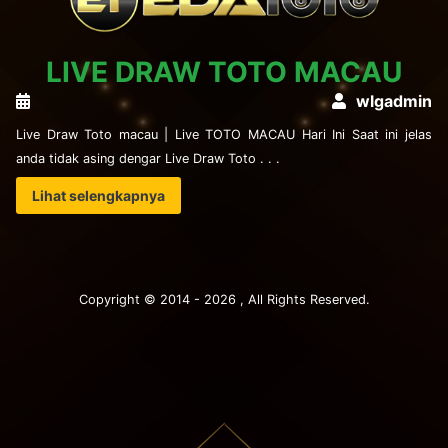
LIVE DRAW TOTO MACAU
wlgadmin
Live Draw Toto macau | Live TOTO MACAU Hari Ini Saat ini jelas
anda tidak asing dengar Live Draw Toto . . .
Lihat selengkapnya
Copyright © 2014 - 2026
, All Rights Reserved.