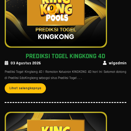
PREDIKSI TOGEL KINGKONG 4D
03 Agustus 2026
wlgadmin
Prediksi Togel Kingkong 4D | Ramalan Keluaran KINGKONG 4D hari Ini Selamat datang
di Prediksi EdaKingkong sebagai situs Prediksi Togel . . .
Lihat selengkapnya