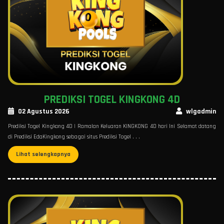
PREDIKSI TOGEL KINGKONG 4D
02 Agustus 2026
wlgadmin
Prediksi Togel Kingkong 4D | Ramalan Keluaran KINGKONG 4D hari Ini Selamat datang
di Prediksi EdaKingkong sebagai situs Prediksi Togel . . .
Lihat selengkapnya