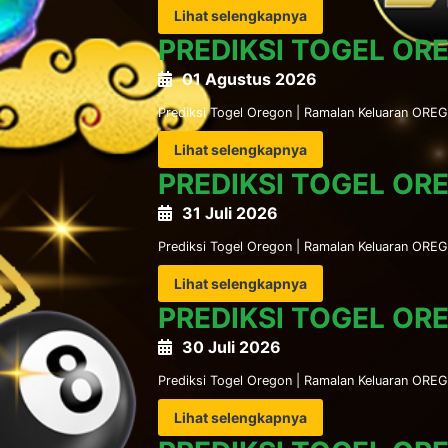
Lihat selengkapnya
PREDIKSI TOGEL OR
01 Agustus 2026
Prediksi Togel Oregon | Ramalan Keluaran OREGON
Lihat selengkapnya
PREDIKSI TOGEL OR
31 Juli 2026
Prediksi Togel Oregon | Ramalan Keluaran OREGON
Lihat selengkapnya
PREDIKSI TOGEL OR
30 Juli 2026
Prediksi Togel Oregon | Ramalan Keluaran OREGON
Lihat selengkapnya