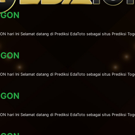
EGON
 hari Ini Selamat datang di Prediksi EdaToto sebagai situs Prediksi Toge
EGON
 hari Ini Selamat datang di Prediksi EdaToto sebagai situs Prediksi Toge
EGON
 hari Ini Selamat datang di Prediksi EdaToto sebagai situs Prediksi Toge