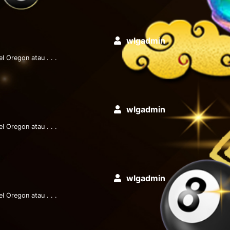
wlgadmin
l Oregon atau . . .
wlgadmin
l Oregon atau . . .
wlgadmin
l Oregon atau . . .