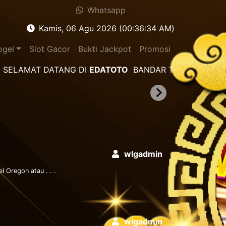
Whatsapp
Kamis, 06 Agu 2026 (
00:36:34 AM
)
ogel
Slot Gacor
Bukti Jackpot
Promosi
MAT DATANG DI
EDATOTO
BANDAR TOGEL ONLINE DAN S
wlgadmin
l Oregon atau . . .
wlgadmin