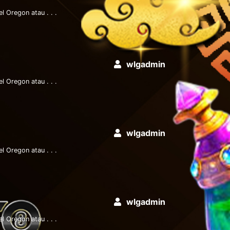
l Oregon atau . . .
wlgadmin
l Oregon atau . . .
wlgadmin
l Oregon atau . . .
wlgadmin
l Oregon atau . . .