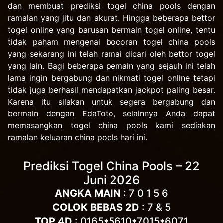
dan membuat prediksi togel china pools dengan
ramalan yang jitu dan akurat. Hingga beberapa bettor
togel online yang barusan bermain togel online, tentu
tidak paham mengenai bocoran togel china pools
yang sekarang ini telah ramai dicari oleh bettor togel
yang lain. Bagi beberapa pemain yang sejauh ini telah
lama ingin bergabung dan nikmati togel online tetapi
tidak juga berhasil mendapatkan jackpot paling besar.
Karena itu silakan untuk segera bergabung dan
bermain dengan EdaToto, selainnya Anda dapat
memasangkan togel china pools kami sediakan
ramalan keluaran china pools hari ini.
Prediksi Togel China Pools – 22
Juni 2026
ANGKA MAIN
:
7 0 1 5 6
COLOK BEBAS 2D
:
7 & 5
TOP 4D
:
0165*5610*7015*6071