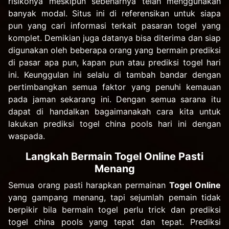
risikonya meskipun sebenarnya telah menggunakan
banyak modal. Situs ini di referensikan untuk siapa
pun yang cari informasi terkait pasaran togel yang
komplet. Demikian juga datanya bisa diterima dan siap
digunakan oleh beberapa orang yang bermain prediksi
di pasar apa pun, kapan pun atau prediksi togel hari
ini. Keunggulan ini selalu di tambah bandar dengan
pertimbangkan semua faktor yang penuhi kemauan
pada jaman sekarang ini. Dengan semua sarana itu
dapat di handalkan bagaimanakah cara kita untuk
lakukan prediksi togel china pools hari ini dengan
waspada.
Langkah Bermain Togel Online Pasti
Menang
Semua orang pasti harapkan permainan
Togel Online
yang gampang menang, tapi sejumlah pemain tidak
berpikir bila bermain togel perlu trick dan prediksi
togel china pools yang tepat dan tepat. Prediksi