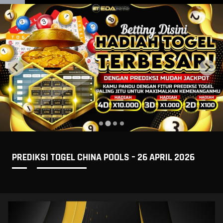
PREDIKSI TOGEL CHINA POOLS – 26 APRIL 2026