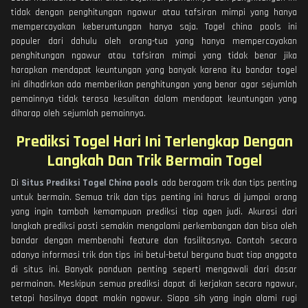
tidak dengan penghitungan ngawur atau tafsiran mimpi yang hanya
mempercayakan keberuntungan hanya saja. Togel china pools ini
populer dari dahulu oleh orang-tua yang hanya mempercayakan
penghitungan ngawur atau tafsiran mimpi yang tidak benar jika
harapkan mendapat keuntungan yang banyak karena itu bandar togel
ini dihadirkan ada memberikan penghitungan yang benar agar sejumlah
pemainnya tidak terasa kesulitan dalam mendapat keuntungan yang
diharap oleh sejumlah pemainnya.
Prediksi Togel Hari Ini Terlengkap Dengan
Langkah Dan Trik Bermain Togel
Di
Situs Prediksi Togel China pools
ada beragam trik dan tips penting
untuk bermain. Semua trik dan tips penting ini harus di jumpai orang
yang ingin tambah kemampuan prediksi tiap agen judi. Akurasi dari
langkah prediksi pasti semakin mengalami perkembangan dan bisa oleh
bandar dengan membenahi feature dan fasilitasnya. Contoh secara
adanya informasi trik dan tips ini betul-betul berguna buat tiap anggota
di situs ini. Banyak panduan penting seperti mengawali dari dasar
permainan. Meskipun semua prediksi dapat di kerjakan secara ngawur,
tetapi hasilnya dapat makin ngawur. Siapa sih yang ingin alami rugi