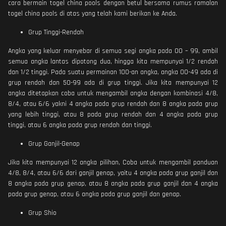
cara bermain togel china pools dengan betul bersama rumus ramalan
togel china pools di atas yang telah kami berikan ke Anda.
Grup Tinggi-Rendah
Angka yang keluar menyebar di semua segi angka pada 00 – 99, ambil
semua angka lantas dipotong dua, hingga kita mempunyai 1/2 rendah
dan 1/2 tinggi. Pada suatu permainan 100-an angka, angka 00-49 ada di
grup rendah dan 50-99 ada di grup tinggi. Jika kita mempunyai 12
angka ditetapkan coba untuk mengambil angka dengan kombinasi 4/8,
8/4, atau 6/6 yakni 4 angka pada grup rendah dan 8 angka pada grup
yang lebih tinggi, atau 8 pada grup rendah dan 4 angka pada grup
tinggi, atau 6 angka pada grup rendah dan tinggi.
Grup Ganjil-Genap
Jika kita mempunyai 12 angka pilihan, Coba untuk mengambil panduan
4/8, 8/4, atau 6/6 dari ganjil genap, yaitu 4 angka pada grup ganjil dan
8 angka pada grup genap, atau 8 angka pada grup ganjil dan 4 angka
pada grup genap, atau 6 angka pada grup ganjil dan genap.
Grup Shio