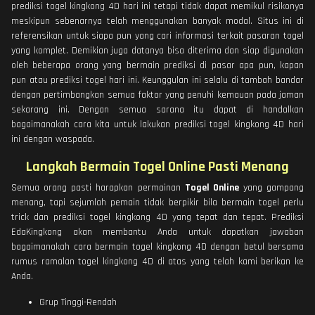
prediksi togel kingkong 4D hari ini tetapi tidak dapat memikul risikonya
meskipun sebenarnya telah menggunakan banyak modal. Situs ini di
referensikan untuk siapa pun yang cari informasi terkait pasaran togel
yang komplet. Demikian juga datanya bisa diterima dan siap digunakan
oleh beberapa orang yang bermain prediksi di pasar apa pun, kapan
pun atau prediksi togel hari ini. Keunggulan ini selalu di tambah bandar
dengan pertimbangkan semua faktor yang penuhi kemauan pada jaman
sekarang ini. Dengan semua sarana itu dapat di handalkan
bagaimanakah cara kita untuk lakukan prediksi togel kingkong 4D hari
ini dengan waspada.
Langkah Bermain Togel Online Pasti Menang
Semua orang pasti harapkan permainan
Togel Online
yang gampang
menang, tapi sejumlah pemain tidak berpikir bila bermain togel perlu
trick dan prediksi togel kingkong 4D yang tepat dan tepat. Prediksi
EdaKingkong akan membantu Anda untuk dapatkan jawaban
bagaimanakah cara bermain togel kingkong 4D dengan betul bersama
rumus ramalan togel kingkong 4D di atas yang telah kami berikan ke
Anda.
Grup Tinggi-Rendah