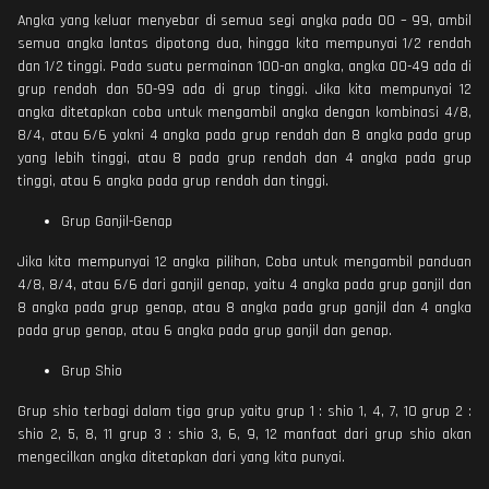
Angka yang keluar menyebar di semua segi angka pada 00 – 99, ambil
semua angka lantas dipotong dua, hingga kita mempunyai 1/2 rendah
dan 1/2 tinggi. Pada suatu permainan 100-an angka, angka 00-49 ada di
grup rendah dan 50-99 ada di grup tinggi. Jika kita mempunyai 12
angka ditetapkan coba untuk mengambil angka dengan kombinasi 4/8,
8/4, atau 6/6 yakni 4 angka pada grup rendah dan 8 angka pada grup
yang lebih tinggi, atau 8 pada grup rendah dan 4 angka pada grup
tinggi, atau 6 angka pada grup rendah dan tinggi.
Grup Ganjil-Genap
Jika kita mempunyai 12 angka pilihan, Coba untuk mengambil panduan
4/8, 8/4, atau 6/6 dari ganjil genap, yaitu 4 angka pada grup ganjil dan
8 angka pada grup genap, atau 8 angka pada grup ganjil dan 4 angka
pada grup genap, atau 6 angka pada grup ganjil dan genap.
Grup Shio
Grup shio terbagi dalam tiga grup yaitu grup 1 : shio 1, 4, 7, 10 grup 2 :
shio 2, 5, 8, 11 grup 3 : shio 3, 6, 9, 12 manfaat dari grup shio akan
mengecilkan angka ditetapkan dari yang kita punyai.