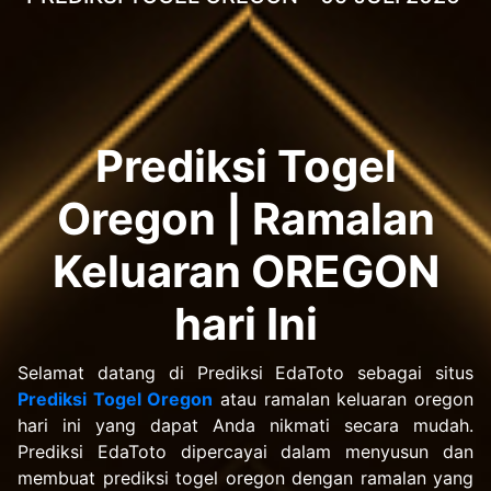
Prediksi Togel
Oregon | Ramalan
Keluaran OREGON
hari Ini
Selamat datang di Prediksi EdaToto sebagai situs
Prediksi Togel Oregon
atau ramalan keluaran oregon
hari ini yang dapat Anda nikmati secara mudah.
Prediksi EdaToto dipercayai dalam menyusun dan
membuat prediksi togel oregon dengan ramalan yang