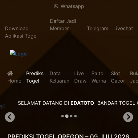
Whatsapp
Daftar Jadi
Download
Member
Telegram
Livechat
Aplikasi Togel
Prediksi
Data
Live
Paito
Slot
Buk
Home
Togel
Keluaran
Draw
Warna
Gacor
Ja
SELAMAT DATANG DI
EDATOTO
BANDAR TOGEL ONLIN
PREDIKSI TOGEL OREGON – 09 JULI 2026