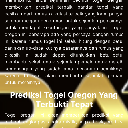
memberikan prediksi terbaik bandar togel yang
hasilkan dari rumus kalkulasi terbaik yang kami punya,
sampai menjadi pendoman untuk sejumlah pemainnya
untuk mendapat keuntungan yang banyak ini. Togel
oregon ini beberapa ada yang percaya dengan rumus
ini karena rumus togel ini selalu hitung dengan betul
dan akan up-date ikutinya pasarannya dan rumus yang
dikasih ini sudah dapat ditunjukkan betul-betul
membantu sekali untuk sejumlah pemain untuk meraih
kemenangan yang sudah lama menunggu pemiliknya
karena itu kami akan membantu sejumlah pemain
untuk meraihnya.
Prediksi Togel Oregon Yang
Terbukti Tepat
Togel oregon ini akan memberikan prediksi yang
meliputi angka pas, angka mistik, angka tolak, prediksi