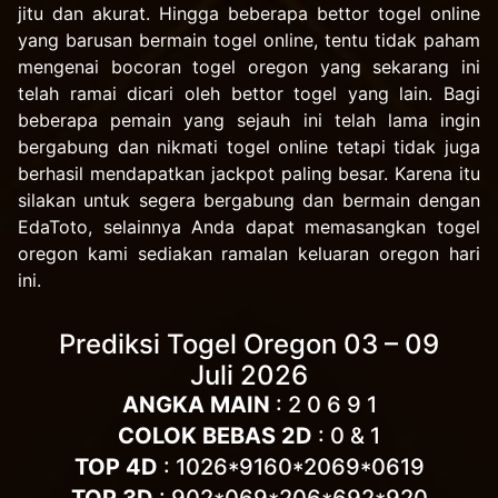
jitu dan akurat. Hingga beberapa bettor togel online
yang barusan bermain togel online, tentu tidak paham
mengenai bocoran togel oregon yang sekarang ini
telah ramai dicari oleh bettor togel yang lain. Bagi
beberapa pemain yang sejauh ini telah lama ingin
bergabung dan nikmati togel online tetapi tidak juga
berhasil mendapatkan jackpot paling besar. Karena itu
silakan untuk segera bergabung dan bermain dengan
EdaToto, selainnya Anda dapat memasangkan togel
oregon kami sediakan ramalan keluaran oregon hari
ini.
Prediksi Togel Oregon 03 – 09
Juli 2026
ANGKA MAIN
:
2 0 6 9 1
COLOK BEBAS 2D
:
0 & 1
TOP 4D
:
1026*9160*2069*0619
TOP 3D
:
902*069*206*692*920