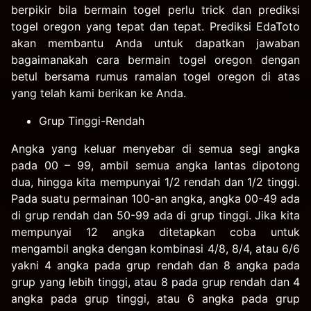
berpikir bila bermain togel perlu trick dan prediksi
togel oregon yang tepat dan tepat. Prediksi EdaToto
akan membantu Anda untuk dapatkan jawaban
bagaimanakah cara bermain togel oregon dengan
betul bersama rumus ramalan togel oregon di atas
yang telah kami berikan ke Anda.
Grup Tinggi-Rendah
Angka yang keluar menyebar di semua segi angka
pada 00 – 99, ambil semua angka lantas dipotong
dua, hingga kita mempunyai 1/2 rendah dan 1/2 tinggi.
Pada suatu permainan 100-an angka, angka 00-49 ada
di grup rendah dan 50-99 ada di grup tinggi. Jika kita
mempunyai 12 angka ditetapkan coba untuk
mengambil angka dengan kombinasi 4/8, 8/4, atau 6/6
yakni 4 angka pada grup rendah dan 8 angka pada
grup yang lebih tinggi, atau 8 pada grup rendah dan 4
angka pada grup tinggi, atau 6 angka pada grup