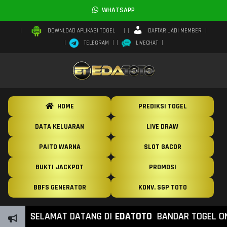
WHATSAPP
DAFTAR JADI MEMBER
DOWNLOAD APLIKASI TOGEL
TELEGRAM
LIVECHAT
HOME
PREDIKSI TOGEL
DATA KELUARAN
LIVE DRAW
PAITO WARNA
SLOT GACOR
BUKTI JACKPOT
PROMOSI
BBFS GENERATOR
KONV. SGP TOTO
SELAMAT DATANG DI
EDATOTO
BANDAR TOGEL ONLINE 