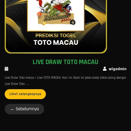
LIVE DRAW TOTO MACAU
wlgadmin
Live Draw Toto macau | Live TOTO MACAU Hari Ini Saat ini jelas anda tidak asing dengar
Live Draw Toto . . .
Lihat selengkapnya
← Sebelumnya