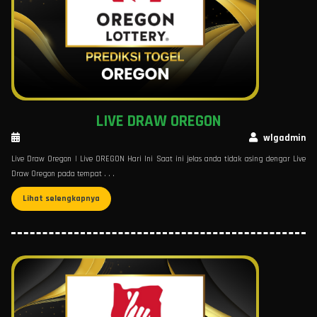
LIVE DRAW OREGON
wlgadmin
Live Draw Oregon | Live OREGON Hari Ini Saat ini jelas anda tidak asing dengar Live
Draw Oregon pada tempat . . .
Lihat selengkapnya