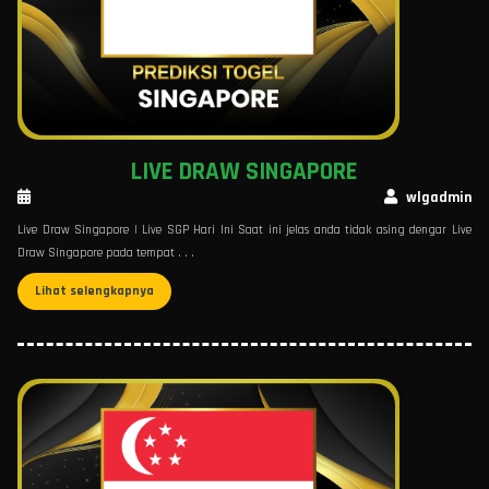
LIVE DRAW SINGAPORE
wlgadmin
Live Draw Singapore | Live SGP Hari Ini Saat ini jelas anda tidak asing dengar Live
Draw Singapore pada tempat . . .
Lihat selengkapnya