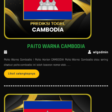
PAITO WARNA CAMBODIA
wlgadmin
Paito Warna Cambodia | Paito Harian CAMBODIA Paito Warna Cambodia atau sering
disebut paito cambodia ini ialah bocoran nomor elok . . .
Lihat selengkapnya