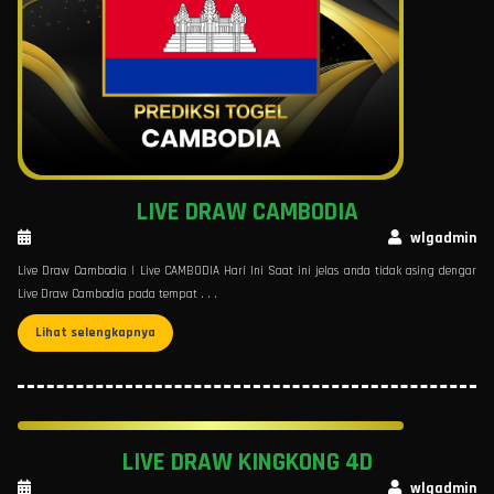
LIVE DRAW CAMBODIA
wlgadmin
Live Draw Cambodia | Live CAMBODIA Hari Ini Saat ini jelas anda tidak asing dengar
Live Draw Cambodia pada tempat . . .
Lihat selengkapnya
LIVE DRAW KINGKONG 4D
wlgadmin