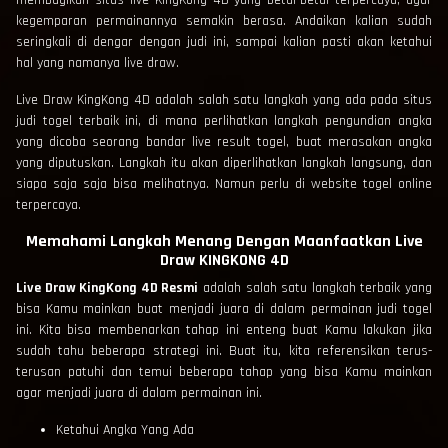
membagikan situs live KingKong 4D yang betul-betul terpercaya, agar
kegemparan permainannya semakin berasa. Andaikan kalian sudah
seringkali di dengar dengan judi ini, sampai kalian pasti akan ketahui
hal yang namanya live draw.
Live Draw KingKong 4D adalah salah satu langkah yang ada pada situs
judi togel terbaik ini, di mana perlihatkan langkah pengundian angka
yang dicoba seorang bandar live result togel, buat merasakan angka
yang diputuskan. Langkah itu akan diperlihatkan langkah langsung, dan
siapa saja saja bisa melihatnya. Namun perlu di website togel online
terpercaya.
Memahami Langkah Menang Dengan Maanfaatkan Live
Draw KINGKONG 4D
Live Draw KingKong 4D Resmi
adalah salah satu langkah terbaik yang
bisa Kamu mainkan buat menjadi juara di dalam permainan judi togel
ini. Kita bisa membenarkan tahap ini enteng buat Kamu lakukan jika
sudah tahu beberapa strategi ini. Buat itu, kita referensikan terus-
terusan patuhi dan temui beberapa tahap yang bisa Kamu mainkan
agar menjadi juara di dalam permainan ini.
Ketahui Angka Yang Ada