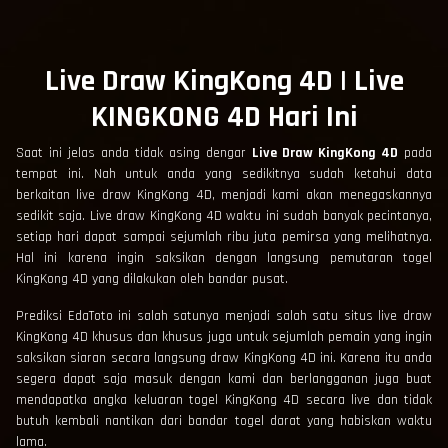
Live Draw KingKong 4D | Live
KINGKONG 4D Hari Ini
Saat ini jelas anda tidak asing dengar
Live Draw KingKong 4D
pada
tempat ini. Nah untuk anda yang sedikitnya sudah ketahui data
berkaitan live draw KingKong 4D, menjadi kami akan menegaskannya
sedikit saja. Live draw KingKong 4D waktu ini sudah banyak pecintanya,
setiap hari dapat sampai sejumlah ribu juta pemirsa yang melihatnya.
Hal ini karena ingin saksikan dengan langsung pemutaran togel
KingKong 4D yang dilakukan oleh bandar pusat.
Prediksi EdaToto ini salah satunya menjadi salah satu situs live draw
KingKong 4D khusus dan khusus juga untuk sejumlah pemain yang ingin
saksikan siaran secara langsung draw KingKong 4D ini. Karena itu anda
segera dapat saja masuk dengan kami dan berlangganan juga buat
mendapatka angka keluaran togel KingKong 4D secara live dan tidak
butuh kembali nantikan dari bandar togel darat yang habiskan waktu
lama.