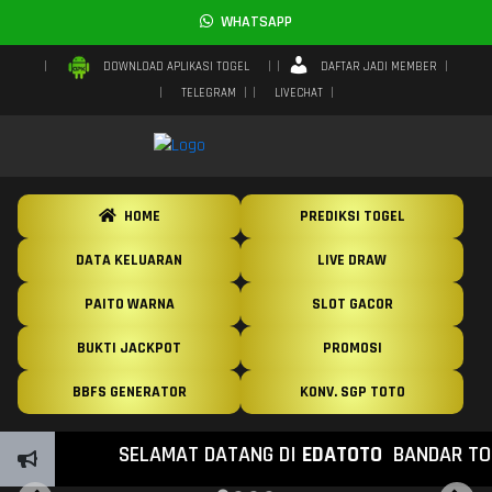
WHATSAPP
DAFTAR JADI MEMBER
DOWNLOAD APLIKASI TOGEL
TELEGRAM
LIVECHAT
HOME
PREDIKSI TOGEL
DATA KELUARAN
LIVE DRAW
PAITO WARNA
SLOT GACOR
BUKTI JACKPOT
PROMOSI
BBFS GENERATOR
KONV. SGP TOTO
SELAMAT DATANG DI
EDATOTO
BANDAR TOGE