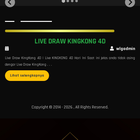
LIVE DRAW KINGKONG 4D
wlgadmin
Live Draw KingKong 4D | Live KINGKONG 4D Hari Ini Saat ini jelas anda tidak asing
dengar Live Draw KingKong . . .
Lihat selengkapnya
Copyright © 2014 - 2026
, All Rights Reserved.