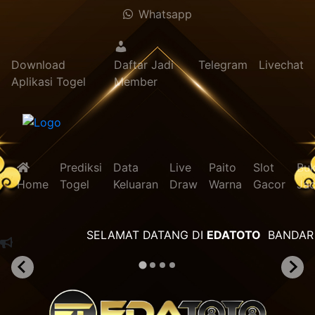
Whatsapp
Download
Daftar Jadi
Telegram
Livechat
Aplikasi Togel
Member
Prediksi
Data
Live
Paito
Slot
Buk
Home
Togel
Keluaran
Draw
Warna
Gacor
Ja
SELAMAT DATANG DI
EDATOTO
BANDAR T