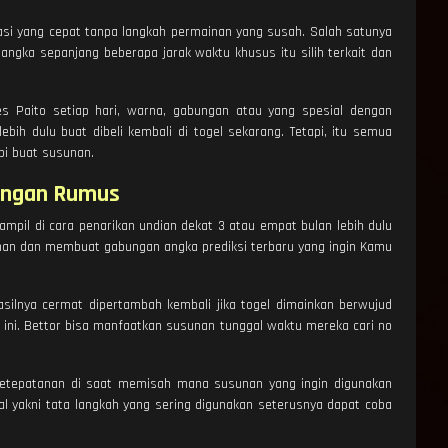
asi yang cepat tanpa langkah permainan yang susah. Salah satunya
angka sepanjang beberapa jarak waktu khusus itu silih terkait dan
s Paito setiap hari, warna, gabungan atau yang spesial dengan
h dulu buat dibeli kembali di togel sekarang. Tetapi, itu semua
pi buat susunan.
engan Rumus
mpil di cara penarikan undian dekat 3 atau empat bulan lebih dulu
unan dan membuat gabungan angka prediksi terbaru yang ingin Kamu
silnya cermat dipertambah kembali jika togel dimainkan berwujud
ini. Bettor bisa manfaatkan susunan tunggal waktu mereka cari no
 ketepatanan di saat memisah mana susunan yang ingin digunakan
al yakni tata langkah yang sering digunakan seterusnya dapat coba