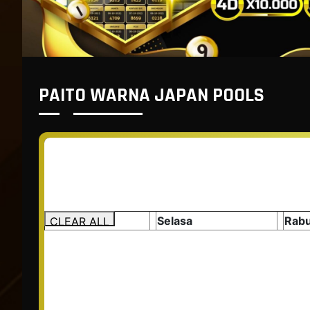
PAITO WARNA JAPAN POOLS