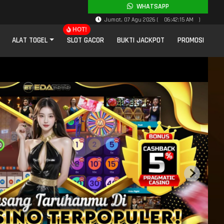
WHATSAPP
Jumat, 07 Agu 2026 (
06:42:15 AM
)
ALAT TOGEL
SLOT GACOR
BUKTI JACKPOT
PROMOSI