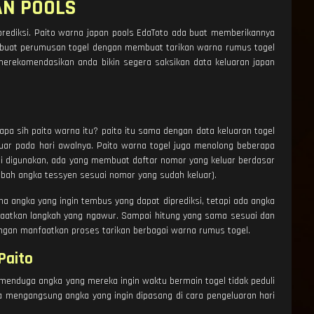
PAN POOLS
 prediksi. Paito warna japan pools EdaToto ada buat memberikannya
embuat perumusan togel dengan membuat tarikan warna rumus togel
i merekomendasikan anda bikin segera saksikan data keluaran japan
apa sih paito warna itu? paito itu sama dengan data keluaran togel
luar pada hari awalnya. Paito warna togel juga menolong beberapa
li digunakan, ada yang membuat daftar nomor yang keluar berdasar
mbah angka tessyen sesuai nomor yang sudah keluar).
na angka yang ingin tembus yang dapat diprediksi, tetapi ada angka
nfaatkan langkah yang ngawur. Sampai hitung yang sama sesuai dan
engan manfaatkan proses tarikan berbagai warna rumus togel.
Paito
 menduga angka yang mereka ingin waktu bermain togel tidak peduli
 mengangsung angka yang ingin dipasang di cara pengeluaran hari