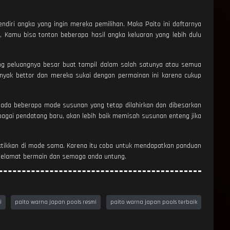
ndiri angka yang ingin mereka pemilihan. Maka Paito ini daftarnya
 Kamu bisa tonton beberapa hasil angka keluaran yang lebih dulu
ng peluangnya besar buat tampil dalam salah satunya atau semua
anyak bettor dan mereka sukai dengan permainan ini karena cukup
 ada beberapa mode susunan yang tetap dilahirkan dan dibesarkan
bagai pendatang baru, akan lebih baik memisah susunan enteng jika
ktikkan di mode sama. Karena itu coba untuk mendapatkan panduan
Selamat bermain dan semoga anda untung.
i
paito warna japan pools resmi
paito warna japan pools terbaik