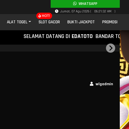
WHATSAPP
Jumat, 07 Agu 2026 (
06:21:32 AM
)
ALAT TOGEL
SLOT GACOR
BUKTI JACKPOT
PROMOSI
SELAMAT DATANG DI
EDATOTO
BANDAR TOGEL ONLI
wlgadmin