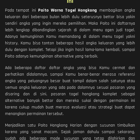
Ini
Pada tempat ini
Paito Warna Togel Hongkong
membagikan angka
keluaran dari beberapa bulan lebih dulu seterusnya bettor bisa yakin
sendiri angka yang ingin mereka pemilihan. Maka Paito ini daftarnya
lebih lengkap dibandingkan sejarah di dalam menu agen judi togel.
Adanya kemungkinan Kamu memandang di dalam menu togel yakni
history, Kamu bisa tonton beberapa hasil angka keluaran yang lebih
dulu dengan komplet. Tetapi jika ingin hasil lama-lama kembali, sampai
Paito adanya kemungkinan alternative yang terbaik.
Ada beberapa daftar daftar angka yang bisa Kamu cermat dan
perhatikan didalamnya. sampai Kamu benar-benar merasa referensi
angka yang peluangnya besar buat tampil dalam salah satunya atau
semua angka keluaran yang ada pada dalamnya sesuai pasaran yang
disaring dan di sini, pasaran togel hongkong komplet sebagai
alternative banyak bettor dan mereka sukai dengan permainan ini
karena cukup mudah buat merasa evaluasi atau strategi buat dapat
menangkan permainan tersebut.
Menjadikan satu Paito Hongkong Harian dengan susunan timbulkan
karena yang sanat macam. Sejak jaman dahulu sampai sekarang,
sudah ada beberapa mode susunan yang tetap dilahirkan dan