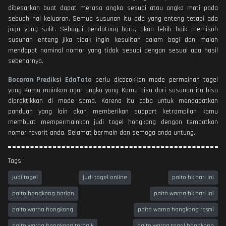
dibesarkan buat dapat merasa angka sesuai atau angka mati pada
sebuah hal keluaran. Semua susunan itu ada yang enteng tetapi ada
juga yang sulit. Sebagai pendatang baru, akan lebih baik memisah
susunan enteng jika tidak ingin kesulitan dalam bagi dan malah
mendapat nominal nomor yang tidak sesuai dengan sesuai apa hasil
sebenarnya.
Bocoran Prediksi EdaToto
perlu dicocokkan mode permainan togel
yang Kamu mainkan agar angka yang Kamu bisa dari susunan itu bisa
dipraktikkan di mode sama. Karena itu coba untuk mendapatkan
panduan yang lain akan memberikan support ketrampilan kamu
membuat mempermainkan judi togel hongkong dengan tempatkan
nomor favorit anda. Selamat bermain dan semoga anda untung.
Tags :
judi togel
judi togel online
paito hk hari ini
paito hongkong harian
paito warna hk hari ini
paito warna hongkong
paito warna hongkong resmi
paito warna hongkong terbaik
paito warna togel hongkong