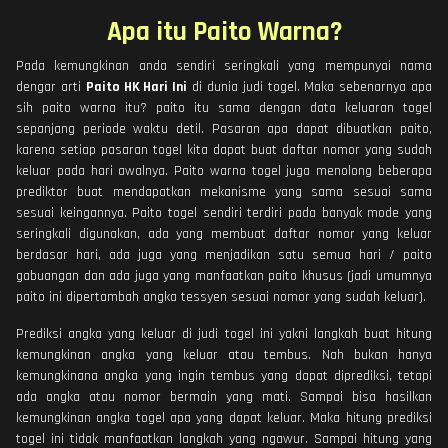
Apa itu Paito Warna?
Pada kemungkinan anda sendiri seringkali yang mempunyai nama
dengar arti
Paito HK Hari Ini
di dunia judi togel. Maka sebenarnya apa
sih paito warna itu? paito itu sama dengan data keluaran togel
sepanjang periode waktu detil. Pasaran apa dapat dibuatkan paito,
karena setiap pasaran togel kita dapat buat daftar nomor yang sudah
keluar pada hari awalnya. Paito warna togel juga menolong beberapa
prediktor buat mendapatkan mekanisme yang sama sesuai sama
sesuai keingannya. Paito togel sendiri terdiri pada banyak mode yang
seringkali digunakan, ada yang membuat daftar nomor yang keluar
berdasar hari, ada juga yang menjadikan satu semua hari / paito
gabuangan dan ada juga yang manfaatkan paito khusus (jadi umumnya
paito ini dipertambah angka tessyen sesuai nomor yang sudah keluar).
Prediksi angka yang keluar di judi togel ini yakni langkah buat hitung
kemungkinan angka yang keluar atau tembus. Nah bukan hanya
kemungkinana angka yang ingin tembus yang dapat diprediksi, tetapi
ada angka atau nomor bermain yang mati. Sampai bisa hasilkan
kemungkinan angka togel apa yang dapat keluar. Maka hitung prediksi
togel ini tidak manfaatkan langkah yang ngawur. Sampai hitung yang