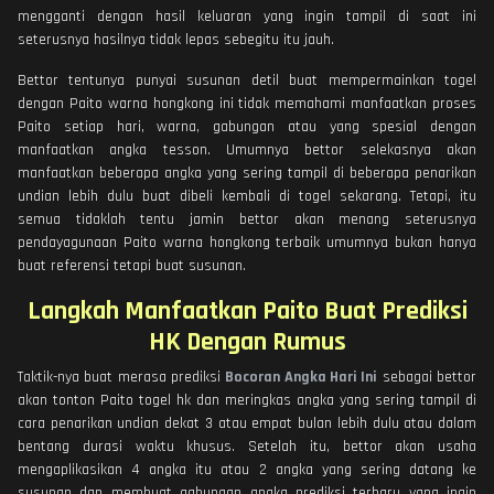
mengganti dengan hasil keluaran yang ingin tampil di saat ini
seterusnya hasilnya tidak lepas sebegitu itu jauh.
Bettor tentunya punyai susunan detil buat mempermainkan togel
dengan Paito warna hongkong ini tidak memahami manfaatkan proses
Paito setiap hari, warna, gabungan atau yang spesial dengan
manfaatkan angka tesson. Umumnya bettor selekasnya akan
manfaatkan beberapa angka yang sering tampil di beberapa penarikan
undian lebih dulu buat dibeli kembali di togel sekarang. Tetapi, itu
semua tidaklah tentu jamin bettor akan menang seterusnya
pendayagunaan Paito warna hongkong terbaik umumnya bukan hanya
buat referensi tetapi buat susunan.
Langkah Manfaatkan Paito Buat Prediksi
HK Dengan Rumus
Taktik-nya buat merasa prediksi
Bocoran Angka Hari Ini
sebagai bettor
akan tonton Paito togel hk dan meringkas angka yang sering tampil di
cara penarikan undian dekat 3 atau empat bulan lebih dulu atau dalam
bentang durasi waktu khusus. Setelah itu, bettor akan usaha
mengaplikasikan 4 angka itu atau 2 angka yang sering datang ke
susunan dan membuat gabungan angka prediksi terbaru yang ingin